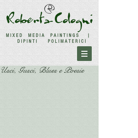
M I X E D M E D I A P A I N T I N G S |
D I P I N T I P O L I M A T E R I C I
Usci, Gusci, Blues e Poesie