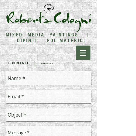
M I X E D M E D I A P A I N T I N G S |
D I P I N T I P O L I M A T E R I C I
I CONTATTI |
contacts