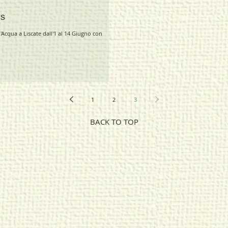
s
l'Acqua a Liscate dall'1 al 14 Giugno con
1
2
3
BACK TO TOP