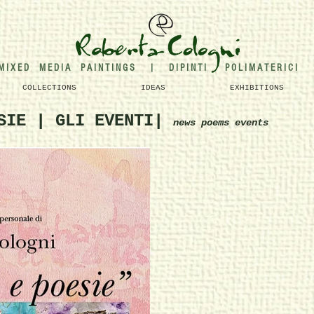
M I X E D M E D I A P A I N T I N G S | D I P I N T I P O L I M A T E R I C I
COLLECTIONS
IDEAS
EXHIBITIONS
ESIE | GLI EVENTI|
news poems events